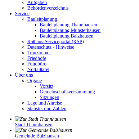
Aufgaben
Behördenverzeichnis
Service
Bauleitplanung
Bauleitplanung Thannhausen
Bauleitplanung Münsterhausen
Bauleitplanung Balzhausen
Rathaus-Serviceportal (RSP)
Datenschutz - Hinweise
Trauzimmer
Friedhöfe
Fundbüro
Notfalltafel
Über uns
Organe
Vorsitz
Gemeinschaftsversammlung
Sitzungen
Lage und Anreise
Statistik und Zahlen
Stadt Thannhausen
Gemeinde Balzhausen