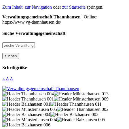
Zum Inhalt
,
zur Navigation
oder
zur Startseite
springen.
Verwaltungsgemeinschaft Thannhausen
| Online:
https://www.vg-thannhausen.de/
Suche Verwaltungsgemeinschaft
suchen
Schriftgröße
A
A
A