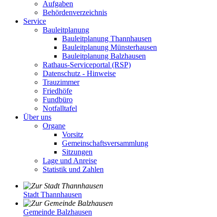
Aufgaben
Behördenverzeichnis
Service
Bauleitplanung
Bauleitplanung Thannhausen
Bauleitplanung Münsterhausen
Bauleitplanung Balzhausen
Rathaus-Serviceportal (RSP)
Datenschutz - Hinweise
Trauzimmer
Friedhöfe
Fundbüro
Notfalltafel
Über uns
Organe
Vorsitz
Gemeinschaftsversammlung
Sitzungen
Lage und Anreise
Statistik und Zahlen
Stadt Thannhausen
Gemeinde Balzhausen