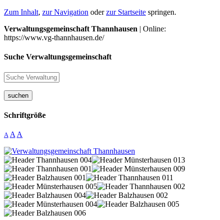
Zum Inhalt
,
zur Navigation
oder
zur Startseite
springen.
Verwaltungsgemeinschaft Thannhausen
| Online:
https://www.vg-thannhausen.de/
Suche Verwaltungsgemeinschaft
suchen
Schriftgröße
A
A
A