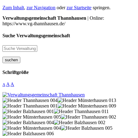
Zum Inhalt
,
zur Navigation
oder
zur Startseite
springen.
Verwaltungsgemeinschaft Thannhausen
| Online:
https://www.vg-thannhausen.de/
Suche Verwaltungsgemeinschaft
suchen
Schriftgröße
A
A
A