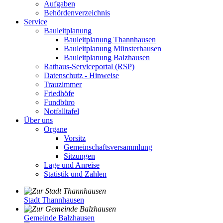
Aufgaben
Behördenverzeichnis
Service
Bauleitplanung
Bauleitplanung Thannhausen
Bauleitplanung Münsterhausen
Bauleitplanung Balzhausen
Rathaus-Serviceportal (RSP)
Datenschutz - Hinweise
Trauzimmer
Friedhöfe
Fundbüro
Notfalltafel
Über uns
Organe
Vorsitz
Gemeinschaftsversammlung
Sitzungen
Lage und Anreise
Statistik und Zahlen
Stadt Thannhausen
Gemeinde Balzhausen