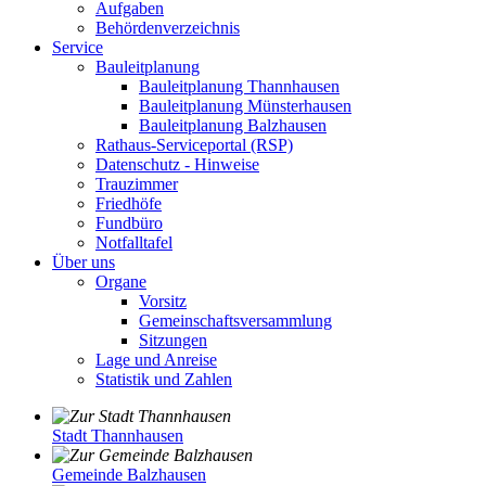
Aufgaben
Behördenverzeichnis
Service
Bauleitplanung
Bauleitplanung Thannhausen
Bauleitplanung Münsterhausen
Bauleitplanung Balzhausen
Rathaus-Serviceportal (RSP)
Datenschutz - Hinweise
Trauzimmer
Friedhöfe
Fundbüro
Notfalltafel
Über uns
Organe
Vorsitz
Gemeinschaftsversammlung
Sitzungen
Lage und Anreise
Statistik und Zahlen
Stadt Thannhausen
Gemeinde Balzhausen