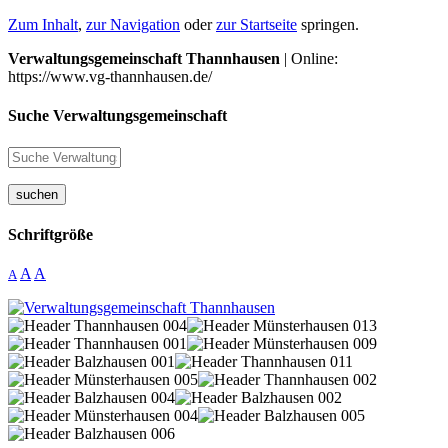
Zum Inhalt
,
zur Navigation
oder
zur Startseite
springen.
Verwaltungsgemeinschaft Thannhausen
| Online:
https://www.vg-thannhausen.de/
Suche Verwaltungsgemeinschaft
suchen
Schriftgröße
A
A
A