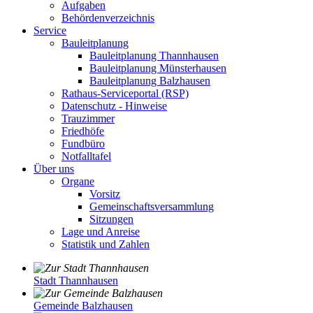
Aufgaben
Behördenverzeichnis
Service
Bauleitplanung
Bauleitplanung Thannhausen
Bauleitplanung Münsterhausen
Bauleitplanung Balzhausen
Rathaus-Serviceportal (RSP)
Datenschutz - Hinweise
Trauzimmer
Friedhöfe
Fundbüro
Notfalltafel
Über uns
Organe
Vorsitz
Gemeinschaftsversammlung
Sitzungen
Lage und Anreise
Statistik und Zahlen
Stadt Thannhausen
Gemeinde Balzhausen