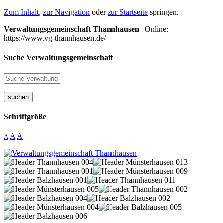
Zum Inhalt
,
zur Navigation
oder
zur Startseite
springen.
Verwaltungsgemeinschaft Thannhausen
| Online:
https://www.vg-thannhausen.de/
Suche Verwaltungsgemeinschaft
suchen
Schriftgröße
A
A
A