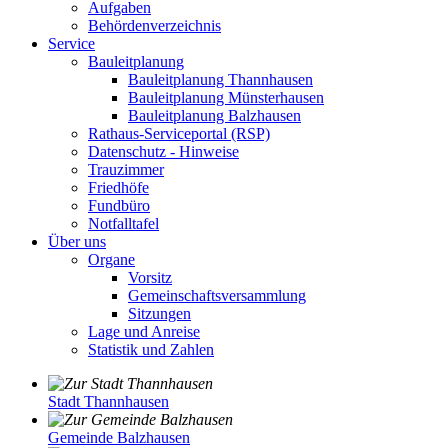
Aufgaben
Behördenverzeichnis
Service
Bauleitplanung
Bauleitplanung Thannhausen
Bauleitplanung Münsterhausen
Bauleitplanung Balzhausen
Rathaus-Serviceportal (RSP)
Datenschutz - Hinweise
Trauzimmer
Friedhöfe
Fundbüro
Notfalltafel
Über uns
Organe
Vorsitz
Gemeinschaftsversammlung
Sitzungen
Lage und Anreise
Statistik und Zahlen
Stadt Thannhausen
Gemeinde Balzhausen