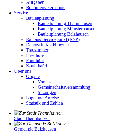
Aufgaben
Behördenverzeichnis
Service
Bauleitplanung
Bauleitplanung Thannhausen
Bauleitplanung Münsterhausen
Bauleitplanung Balzhausen
Rathaus-Serviceportal (RSP)
Datenschutz - Hinweise
Trauzimmer
Friedhöfe
Fundbüro
Notfalltafel
Über uns
Organe
Vorsitz
Gemeinschaftsversammlung
Sitzungen
Lage und Anreise
Statistik und Zahlen
Stadt Thannhausen
Gemeinde Balzhausen