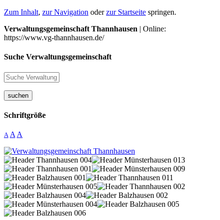
Zum Inhalt
,
zur Navigation
oder
zur Startseite
springen.
Verwaltungsgemeinschaft Thannhausen
| Online:
https://www.vg-thannhausen.de/
Suche Verwaltungsgemeinschaft
suchen
Schriftgröße
A
A
A