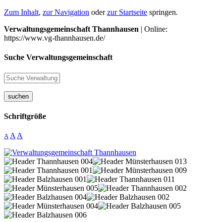
Zum Inhalt
,
zur Navigation
oder
zur Startseite
springen.
Verwaltungsgemeinschaft Thannhausen
| Online:
https://www.vg-thannhausen.de/
Suche Verwaltungsgemeinschaft
suchen
Schriftgröße
A
A
A