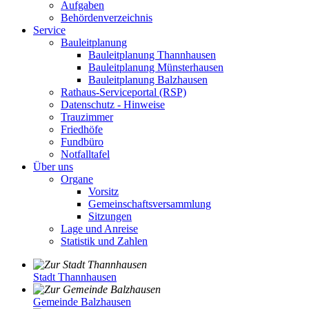
Aufgaben
Behördenverzeichnis
Service
Bauleitplanung
Bauleitplanung Thannhausen
Bauleitplanung Münsterhausen
Bauleitplanung Balzhausen
Rathaus-Serviceportal (RSP)
Datenschutz - Hinweise
Trauzimmer
Friedhöfe
Fundbüro
Notfalltafel
Über uns
Organe
Vorsitz
Gemeinschaftsversammlung
Sitzungen
Lage und Anreise
Statistik und Zahlen
Stadt Thannhausen
Gemeinde Balzhausen