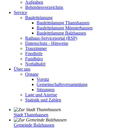
Aufgaben
Behördenverzeichnis
Service
Bauleitplanung
Bauleitplanung Thannhausen
Bauleitplanung Münsterhausen
Bauleitplanung Balzhausen
Rathaus-Serviceportal (RSP)
Datenschutz - Hinweise
Trauzimmer
Friedhöfe
Fundbüro
Notfalltafel
Über uns
Organe
Vorsitz
Gemeinschaftsversammlung
Sitzungen
Lage und Anreise
Statistik und Zahlen
Stadt Thannhausen
Gemeinde Balzhausen