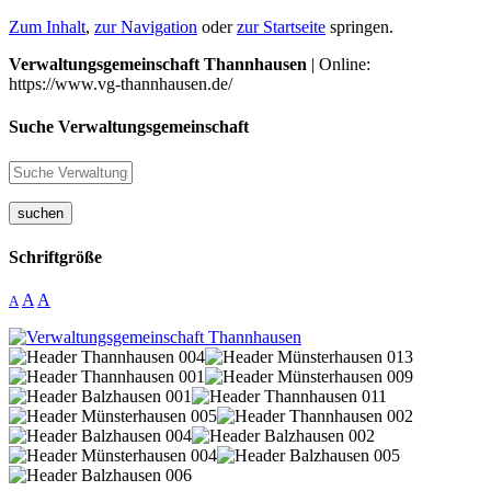
Zum Inhalt
,
zur Navigation
oder
zur Startseite
springen.
Verwaltungsgemeinschaft Thannhausen
| Online:
https://www.vg-thannhausen.de/
Suche Verwaltungsgemeinschaft
suchen
Schriftgröße
A
A
A