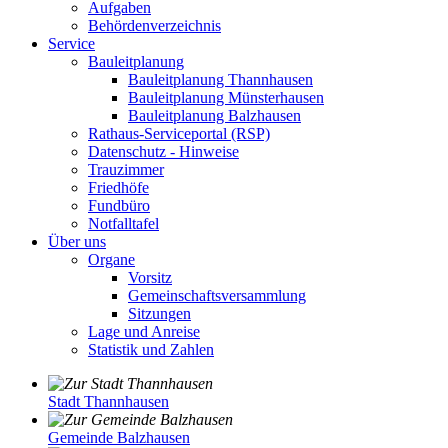
Aufgaben
Behördenverzeichnis
Service
Bauleitplanung
Bauleitplanung Thannhausen
Bauleitplanung Münsterhausen
Bauleitplanung Balzhausen
Rathaus-Serviceportal (RSP)
Datenschutz - Hinweise
Trauzimmer
Friedhöfe
Fundbüro
Notfalltafel
Über uns
Organe
Vorsitz
Gemeinschaftsversammlung
Sitzungen
Lage und Anreise
Statistik und Zahlen
Stadt Thannhausen
Gemeinde Balzhausen