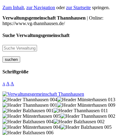
Zum Inhalt
,
zur Navigation
oder
zur Startseite
springen.
Verwaltungsgemeinschaft Thannhausen
| Online:
https://www.vg-thannhausen.de/
Suche Verwaltungsgemeinschaft
suchen
Schriftgröße
A
A
A