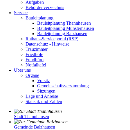
Aufgaben
Behördenverzeichnis
Service
Bauleitplanung
Bauleitplanung Thannhausen
Bauleitplanung Münsterhausen
Bauleitplanung Balzhausen
Rathaus-Serviceportal (RSP)
Datenschutz - Hinweise
Trauzimmer
Friedhöfe
Fundbüro
Notfalltafel
Über uns
Organe
Vorsitz
Gemeinschaftsversammlung
Sitzungen
Lage und Anreise
Statistik und Zahlen
Stadt Thannhausen
Gemeinde Balzhausen