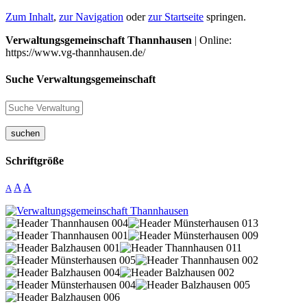
Zum Inhalt
,
zur Navigation
oder
zur Startseite
springen.
Verwaltungsgemeinschaft Thannhausen
| Online:
https://www.vg-thannhausen.de/
Suche Verwaltungsgemeinschaft
suchen
Schriftgröße
A
A
A