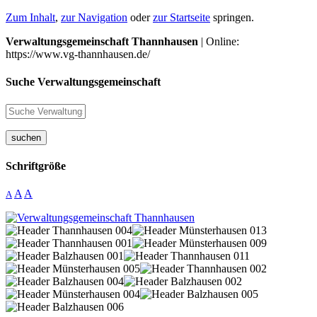
Zum Inhalt
,
zur Navigation
oder
zur Startseite
springen.
Verwaltungsgemeinschaft Thannhausen
| Online:
https://www.vg-thannhausen.de/
Suche Verwaltungsgemeinschaft
suchen
Schriftgröße
A
A
A