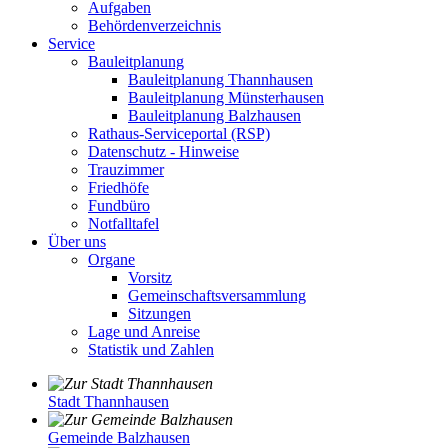
Aufgaben
Behördenverzeichnis
Service
Bauleitplanung
Bauleitplanung Thannhausen
Bauleitplanung Münsterhausen
Bauleitplanung Balzhausen
Rathaus-Serviceportal (RSP)
Datenschutz - Hinweise
Trauzimmer
Friedhöfe
Fundbüro
Notfalltafel
Über uns
Organe
Vorsitz
Gemeinschaftsversammlung
Sitzungen
Lage und Anreise
Statistik und Zahlen
Stadt Thannhausen
Gemeinde Balzhausen