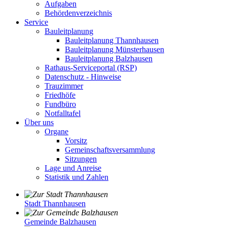
Aufgaben
Behördenverzeichnis
Service
Bauleitplanung
Bauleitplanung Thannhausen
Bauleitplanung Münsterhausen
Bauleitplanung Balzhausen
Rathaus-Serviceportal (RSP)
Datenschutz - Hinweise
Trauzimmer
Friedhöfe
Fundbüro
Notfalltafel
Über uns
Organe
Vorsitz
Gemeinschaftsversammlung
Sitzungen
Lage und Anreise
Statistik und Zahlen
Stadt Thannhausen
Gemeinde Balzhausen