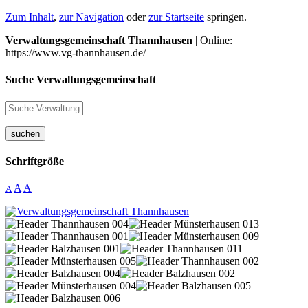
Zum Inhalt
,
zur Navigation
oder
zur Startseite
springen.
Verwaltungsgemeinschaft Thannhausen
| Online:
https://www.vg-thannhausen.de/
Suche Verwaltungsgemeinschaft
suchen
Schriftgröße
A
A
A