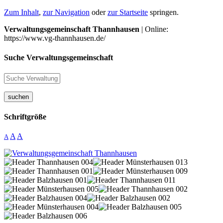
Zum Inhalt
,
zur Navigation
oder
zur Startseite
springen.
Verwaltungsgemeinschaft Thannhausen
| Online:
https://www.vg-thannhausen.de/
Suche Verwaltungsgemeinschaft
suchen
Schriftgröße
A
A
A