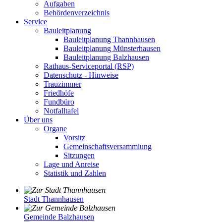
Aufgaben
Behördenverzeichnis
Service
Bauleitplanung
Bauleitplanung Thannhausen
Bauleitplanung Münsterhausen
Bauleitplanung Balzhausen
Rathaus-Serviceportal (RSP)
Datenschutz - Hinweise
Trauzimmer
Friedhöfe
Fundbüro
Notfalltafel
Über uns
Organe
Vorsitz
Gemeinschaftsversammlung
Sitzungen
Lage und Anreise
Statistik und Zahlen
Stadt Thannhausen
Gemeinde Balzhausen