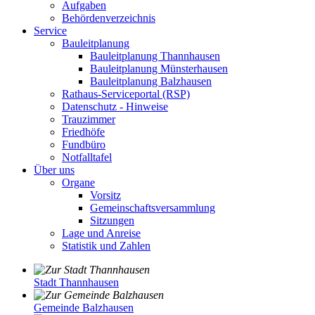
Aufgaben
Behördenverzeichnis
Service
Bauleitplanung
Bauleitplanung Thannhausen
Bauleitplanung Münsterhausen
Bauleitplanung Balzhausen
Rathaus-Serviceportal (RSP)
Datenschutz - Hinweise
Trauzimmer
Friedhöfe
Fundbüro
Notfalltafel
Über uns
Organe
Vorsitz
Gemeinschaftsversammlung
Sitzungen
Lage und Anreise
Statistik und Zahlen
Stadt Thannhausen
Gemeinde Balzhausen