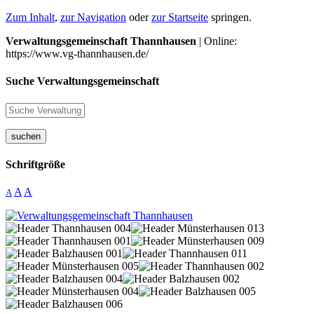
Zum Inhalt
,
zur Navigation
oder
zur Startseite
springen.
Verwaltungsgemeinschaft Thannhausen
| Online:
https://www.vg-thannhausen.de/
Suche Verwaltungsgemeinschaft
suchen
Schriftgröße
A
A
A