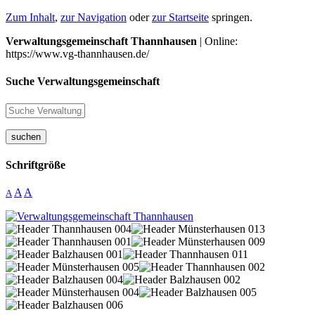
Zum Inhalt
,
zur Navigation
oder
zur Startseite
springen.
Verwaltungsgemeinschaft Thannhausen
| Online:
https://www.vg-thannhausen.de/
Suche Verwaltungsgemeinschaft
suchen
Schriftgröße
A
A
A