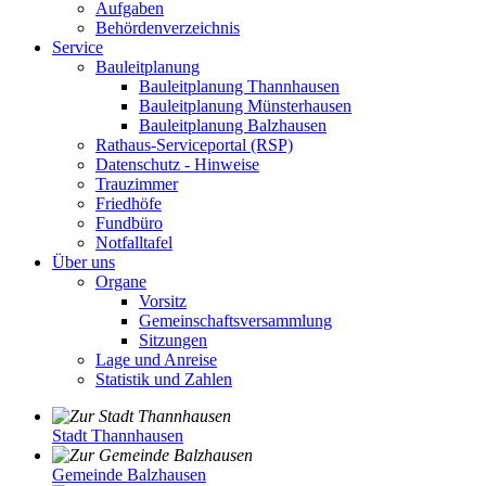
Aufgaben
Behördenverzeichnis
Service
Bauleitplanung
Bauleitplanung Thannhausen
Bauleitplanung Münsterhausen
Bauleitplanung Balzhausen
Rathaus-Serviceportal (RSP)
Datenschutz - Hinweise
Trauzimmer
Friedhöfe
Fundbüro
Notfalltafel
Über uns
Organe
Vorsitz
Gemeinschaftsversammlung
Sitzungen
Lage und Anreise
Statistik und Zahlen
Stadt Thannhausen
Gemeinde Balzhausen