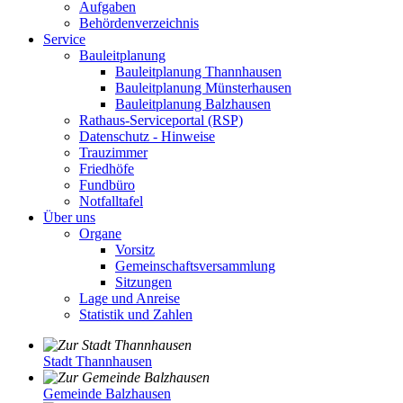
Aufgaben
Behördenverzeichnis
Service
Bauleitplanung
Bauleitplanung Thannhausen
Bauleitplanung Münsterhausen
Bauleitplanung Balzhausen
Rathaus-Serviceportal (RSP)
Datenschutz - Hinweise
Trauzimmer
Friedhöfe
Fundbüro
Notfalltafel
Über uns
Organe
Vorsitz
Gemeinschaftsversammlung
Sitzungen
Lage und Anreise
Statistik und Zahlen
Stadt Thannhausen
Gemeinde Balzhausen