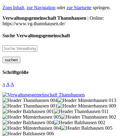
Zum Inhalt
,
zur Navigation
oder
zur Startseite
springen.
Verwaltungsgemeinschaft Thannhausen
| Online:
https://www.vg-thannhausen.de/
Suche Verwaltungsgemeinschaft
suchen
Schriftgröße
A
A
A