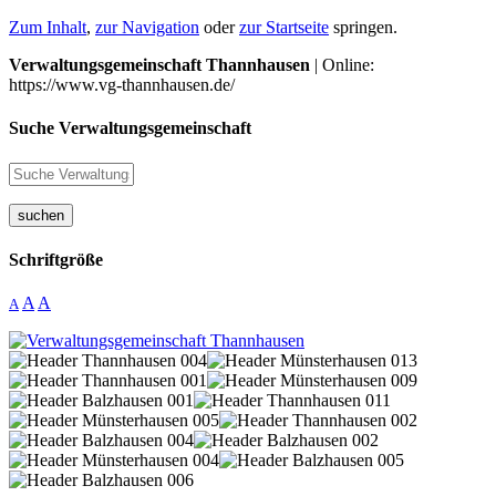
Zum Inhalt
,
zur Navigation
oder
zur Startseite
springen.
Verwaltungsgemeinschaft Thannhausen
| Online:
https://www.vg-thannhausen.de/
Suche Verwaltungsgemeinschaft
suchen
Schriftgröße
A
A
A