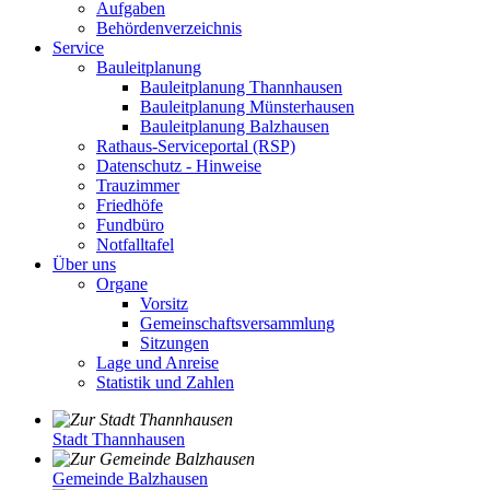
Aufgaben
Behördenverzeichnis
Service
Bauleitplanung
Bauleitplanung Thannhausen
Bauleitplanung Münsterhausen
Bauleitplanung Balzhausen
Rathaus-Serviceportal (RSP)
Datenschutz - Hinweise
Trauzimmer
Friedhöfe
Fundbüro
Notfalltafel
Über uns
Organe
Vorsitz
Gemeinschaftsversammlung
Sitzungen
Lage und Anreise
Statistik und Zahlen
Stadt Thannhausen
Gemeinde Balzhausen