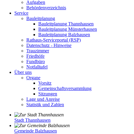
Aufgaben
Behördenverzeichnis
Service
Bauleitplanung
Bauleitplanung Thannhausen
Bauleitplanung Münsterhausen
Bauleitplanung Balzhausen
Rathaus-Serviceportal (RSP)
Datenschutz - Hinweise
Trauzimmer
Friedhöfe
Fundbüro
Notfalltafel
Über uns
Organe
Vorsitz
Gemeinschaftsversammlung
Sitzungen
Lage und Anreise
Statistik und Zahlen
Stadt Thannhausen
Gemeinde Balzhausen