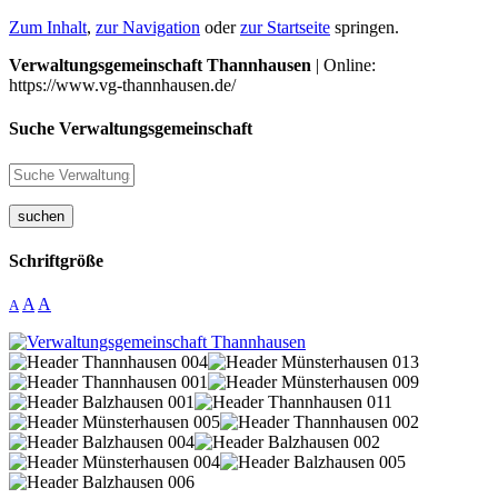
Zum Inhalt
,
zur Navigation
oder
zur Startseite
springen.
Verwaltungsgemeinschaft Thannhausen
| Online:
https://www.vg-thannhausen.de/
Suche Verwaltungsgemeinschaft
suchen
Schriftgröße
A
A
A