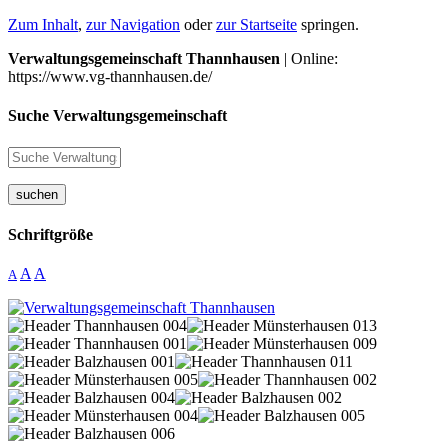
Zum Inhalt
,
zur Navigation
oder
zur Startseite
springen.
Verwaltungsgemeinschaft Thannhausen
| Online:
https://www.vg-thannhausen.de/
Suche Verwaltungsgemeinschaft
suchen
Schriftgröße
A
A
A