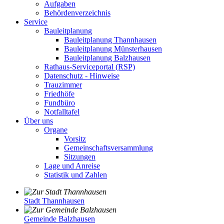
Aufgaben
Behördenverzeichnis
Service
Bauleitplanung
Bauleitplanung Thannhausen
Bauleitplanung Münsterhausen
Bauleitplanung Balzhausen
Rathaus-Serviceportal (RSP)
Datenschutz - Hinweise
Trauzimmer
Friedhöfe
Fundbüro
Notfalltafel
Über uns
Organe
Vorsitz
Gemeinschaftsversammlung
Sitzungen
Lage und Anreise
Statistik und Zahlen
Stadt Thannhausen
Gemeinde Balzhausen