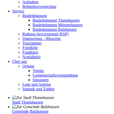
Aufgaben
Behördenverzeichnis
Service
Bauleitplanung
Bauleitplanung Thannhausen
Bauleitplanung Münsterhausen
Bauleitplanung Balzhausen
Rathaus-Serviceportal (RSP)
Datenschutz - Hinweise
Trauzimmer
Friedhöfe
Fundbüro
Notfalltafel
Über uns
Organe
Vorsitz
Gemeinschaftsversammlung
Sitzungen
Lage und Anreise
Statistik und Zahlen
Stadt Thannhausen
Gemeinde Balzhausen