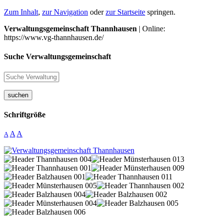
Zum Inhalt
,
zur Navigation
oder
zur Startseite
springen.
Verwaltungsgemeinschaft Thannhausen
| Online:
https://www.vg-thannhausen.de/
Suche Verwaltungsgemeinschaft
suchen
Schriftgröße
A
A
A