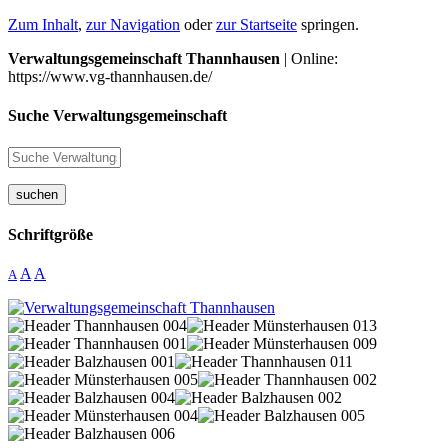
Zum Inhalt
,
zur Navigation
oder
zur Startseite
springen.
Verwaltungsgemeinschaft Thannhausen
| Online:
https://www.vg-thannhausen.de/
Suche Verwaltungsgemeinschaft
suchen
Schriftgröße
A
A
A