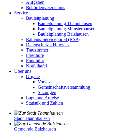
Aufgaben
Behördenverzeichnis
Service
Bauleitplanung
Bauleitplanung Thannhausen
Bauleitplanung Münsterhausen
Bauleitplanung Balzhausen
Rathaus-Serviceportal (RSP)
Datenschutz - Hinweise
Trauzimmer
Friedhöfe
Fundbüro
Notfalltafel
Über uns
Organe
Vorsitz
Gemeinschaftsversammlung
Sitzungen
Lage und Anreise
Statistik und Zahlen
Stadt Thannhausen
Gemeinde Balzhausen