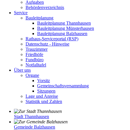
Aufgaben
Behördenverzeichnis
Service
Bauleitplanung
Bauleitplanung Thannhausen
Bauleitplanung Münsterhausen
Bauleitplanung Balzhausen
Rathaus-Serviceportal (RSP)
Datenschutz - Hinweise
Trauzimmer
Friedhöfe
Fundbüro
Notfalltafel
Über uns
Organe
Vorsitz
Gemeinschaftsversammlung
Sitzungen
Lage und Anreise
Statistik und Zahlen
Stadt Thannhausen
Gemeinde Balzhausen