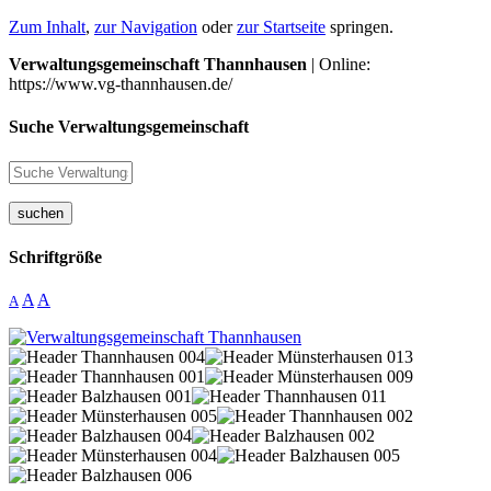
Zum Inhalt
,
zur Navigation
oder
zur Startseite
springen.
Verwaltungsgemeinschaft Thannhausen
| Online:
https://www.vg-thannhausen.de/
Suche Verwaltungsgemeinschaft
suchen
Schriftgröße
A
A
A