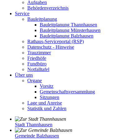
Aufgaben
Behördenverzeichnis
Service
Bauleitplanung
Bauleitplanung Thannhausen
Bauleitplanung Münsterhausen
Bauleitplanung Balzhausen
Rathaus-Serviceportal (RSP)
Datenschutz - Hinweise
Trauzimmer
Friedhöfe
Fundbüro
Notfalltafel
Über uns
Organe
Vorsitz
Gemeinschaftsversammlung
Sitzungen
Lage und Anreise
Statistik und Zahlen
Stadt Thannhausen
Gemeinde Balzhausen