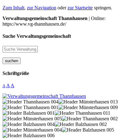
Zum Inhalt
,
zur Navigation
oder
zur Startseite
springen.
Verwaltungsgemeinschaft Thannhausen
| Online:
https://www.vg-thannhausen.de/
Suche Verwaltungsgemeinschaft
suchen
Schriftgröße
A
A
A