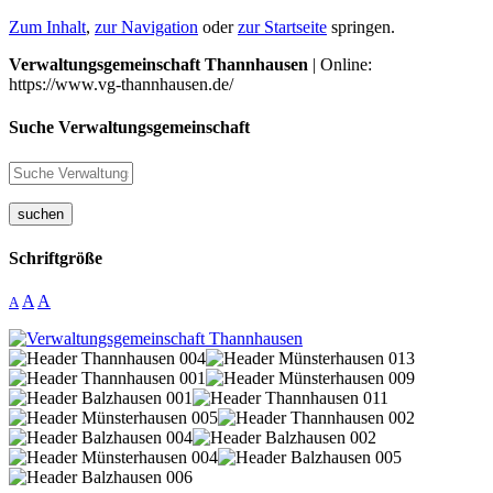
Zum Inhalt
,
zur Navigation
oder
zur Startseite
springen.
Verwaltungsgemeinschaft Thannhausen
| Online:
https://www.vg-thannhausen.de/
Suche Verwaltungsgemeinschaft
suchen
Schriftgröße
A
A
A