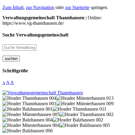
Zum Inhalt
,
zur Navigation
oder
zur Startseite
springen.
Verwaltungsgemeinschaft Thannhausen
| Online:
https://www.vg-thannhausen.de/
Suche Verwaltungsgemeinschaft
suchen
Schriftgröße
A
A
A