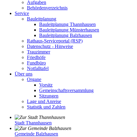
Aufgaben
Behördenverzeichnis
Service
Bauleitplanung
Bauleitplanung Thannhausen
Bauleitplanung Münsterhausen
Bauleitplanung Balzhausen
Rathaus-Serviceportal (RSP)
Datenschutz - Hinweise
Trauzimmer
Friedhöfe
Fundbüro
Notfalltafel
Über uns
Organe
Vorsitz
Gemeinschaftsversammlung
Sitzungen
Lage und Anreise
Statistik und Zahlen
Stadt Thannhausen
Gemeinde Balzhausen