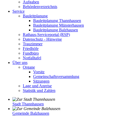
Aufgaben
Behördenverzeichnis
Service
Bauleitplanung
Bauleitplanung Thannhausen
Bauleitplanung Münsterhausen
Bauleitplanung Balzhausen
Rathaus-Serviceportal (RSP)
Datenschutz - Hinweise
Trauzimmer
Friedhöfe
Fundbüro
Notfalltafel
Über uns
Organe
Vorsitz
Gemeinschaftsversammlung
Sitzungen
Lage und Anreise
Statistik und Zahlen
Stadt Thannhausen
Gemeinde Balzhausen