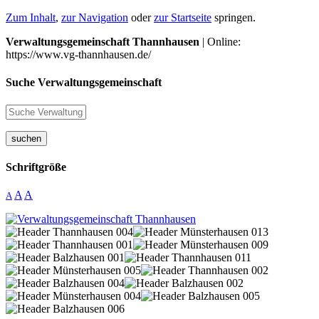
Zum Inhalt
,
zur Navigation
oder
zur Startseite
springen.
Verwaltungsgemeinschaft Thannhausen
| Online:
https://www.vg-thannhausen.de/
Suche Verwaltungsgemeinschaft
suchen
Schriftgröße
A
A
A