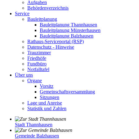
Aufgaben
Behördenverzeichnis
Service
Bauleitplanung
Bauleitplanung Thannhausen
Bauleitplanung Münsterhausen
Bauleitplanung Balzhausen
Rathaus-Serviceportal (RSP)
Datenschutz - Hinweise
Trauzimmer
Friedhöfe
Fundbüro
Notfalltafel
Über uns
Organe
Vorsitz
Gemeinschaftsversammlung
Sitzungen
Lage und Anreise
Statistik und Zahlen
Stadt Thannhausen
Gemeinde Balzhausen