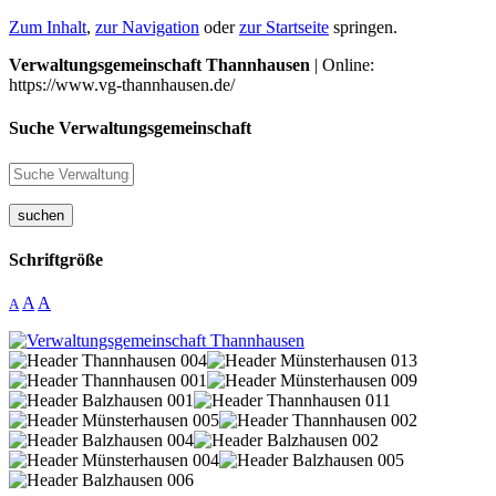
Zum Inhalt
,
zur Navigation
oder
zur Startseite
springen.
Verwaltungsgemeinschaft Thannhausen
| Online:
https://www.vg-thannhausen.de/
Suche Verwaltungsgemeinschaft
suchen
Schriftgröße
A
A
A