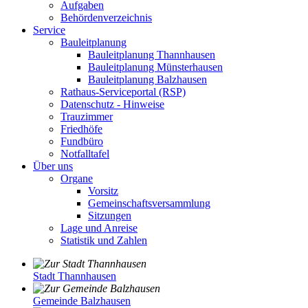
Aufgaben
Behördenverzeichnis
Service
Bauleitplanung
Bauleitplanung Thannhausen
Bauleitplanung Münsterhausen
Bauleitplanung Balzhausen
Rathaus-Serviceportal (RSP)
Datenschutz - Hinweise
Trauzimmer
Friedhöfe
Fundbüro
Notfalltafel
Über uns
Organe
Vorsitz
Gemeinschaftsversammlung
Sitzungen
Lage und Anreise
Statistik und Zahlen
Stadt Thannhausen
Gemeinde Balzhausen