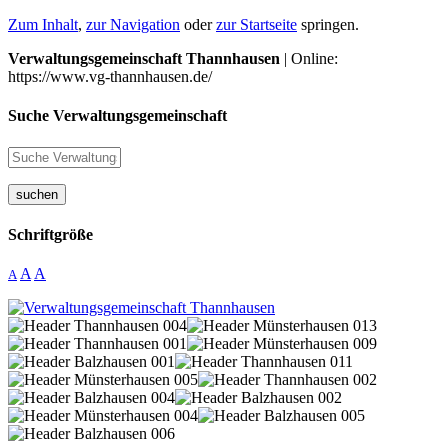
Zum Inhalt
,
zur Navigation
oder
zur Startseite
springen.
Verwaltungsgemeinschaft Thannhausen
| Online:
https://www.vg-thannhausen.de/
Suche Verwaltungsgemeinschaft
suchen
Schriftgröße
A
A
A