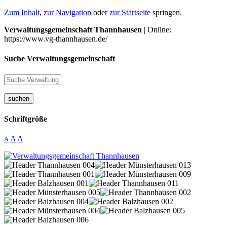
Zum Inhalt
,
zur Navigation
oder
zur Startseite
springen.
Verwaltungsgemeinschaft Thannhausen
| Online:
https://www.vg-thannhausen.de/
Suche Verwaltungsgemeinschaft
suchen
Schriftgröße
A
A
A