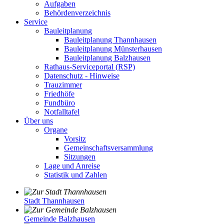
Aufgaben
Behördenverzeichnis
Service
Bauleitplanung
Bauleitplanung Thannhausen
Bauleitplanung Münsterhausen
Bauleitplanung Balzhausen
Rathaus-Serviceportal (RSP)
Datenschutz - Hinweise
Trauzimmer
Friedhöfe
Fundbüro
Notfalltafel
Über uns
Organe
Vorsitz
Gemeinschaftsversammlung
Sitzungen
Lage und Anreise
Statistik und Zahlen
Stadt Thannhausen
Gemeinde Balzhausen