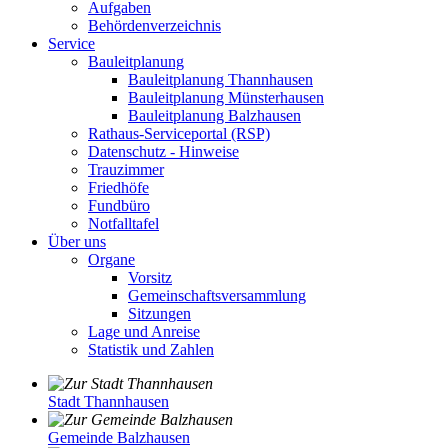
Aufgaben
Behördenverzeichnis
Service
Bauleitplanung
Bauleitplanung Thannhausen
Bauleitplanung Münsterhausen
Bauleitplanung Balzhausen
Rathaus-Serviceportal (RSP)
Datenschutz - Hinweise
Trauzimmer
Friedhöfe
Fundbüro
Notfalltafel
Über uns
Organe
Vorsitz
Gemeinschaftsversammlung
Sitzungen
Lage und Anreise
Statistik und Zahlen
Stadt Thannhausen
Gemeinde Balzhausen