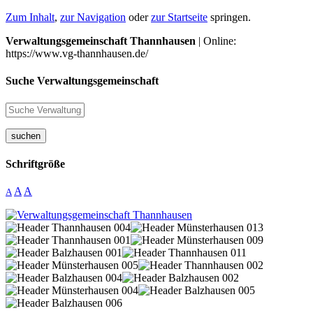
Zum Inhalt
,
zur Navigation
oder
zur Startseite
springen.
Verwaltungsgemeinschaft Thannhausen
| Online:
https://www.vg-thannhausen.de/
Suche Verwaltungsgemeinschaft
suchen
Schriftgröße
A
A
A