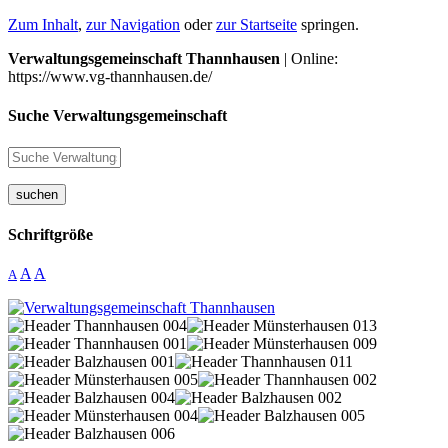
Zum Inhalt
,
zur Navigation
oder
zur Startseite
springen.
Verwaltungsgemeinschaft Thannhausen
| Online:
https://www.vg-thannhausen.de/
Suche Verwaltungsgemeinschaft
suchen
Schriftgröße
A
A
A