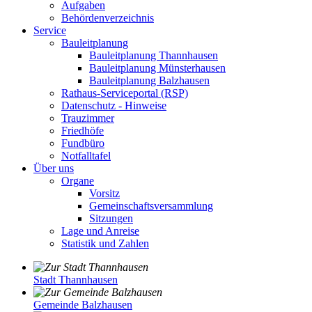
Aufgaben
Behördenverzeichnis
Service
Bauleitplanung
Bauleitplanung Thannhausen
Bauleitplanung Münsterhausen
Bauleitplanung Balzhausen
Rathaus-Serviceportal (RSP)
Datenschutz - Hinweise
Trauzimmer
Friedhöfe
Fundbüro
Notfalltafel
Über uns
Organe
Vorsitz
Gemeinschaftsversammlung
Sitzungen
Lage und Anreise
Statistik und Zahlen
Stadt Thannhausen
Gemeinde Balzhausen