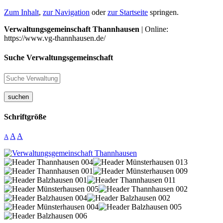
Zum Inhalt
,
zur Navigation
oder
zur Startseite
springen.
Verwaltungsgemeinschaft Thannhausen
| Online:
https://www.vg-thannhausen.de/
Suche Verwaltungsgemeinschaft
suchen
Schriftgröße
A
A
A