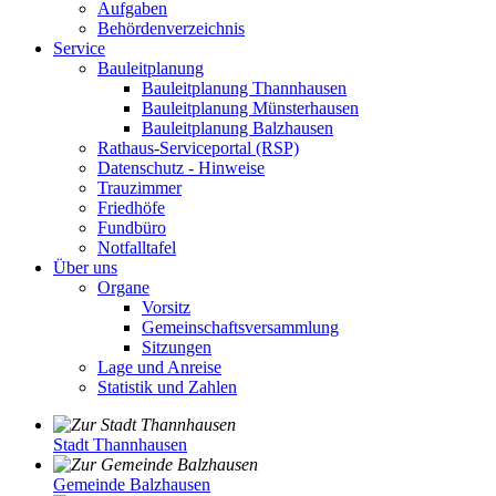
Aufgaben
Behördenverzeichnis
Service
Bauleitplanung
Bauleitplanung Thannhausen
Bauleitplanung Münsterhausen
Bauleitplanung Balzhausen
Rathaus-Serviceportal (RSP)
Datenschutz - Hinweise
Trauzimmer
Friedhöfe
Fundbüro
Notfalltafel
Über uns
Organe
Vorsitz
Gemeinschaftsversammlung
Sitzungen
Lage und Anreise
Statistik und Zahlen
Stadt Thannhausen
Gemeinde Balzhausen