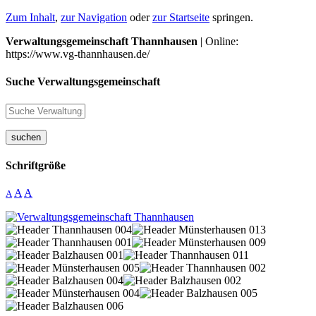
Zum Inhalt
,
zur Navigation
oder
zur Startseite
springen.
Verwaltungsgemeinschaft Thannhausen
| Online:
https://www.vg-thannhausen.de/
Suche Verwaltungsgemeinschaft
suchen
Schriftgröße
A
A
A