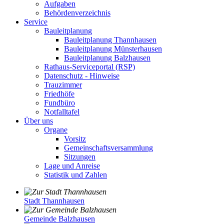
Aufgaben
Behördenverzeichnis
Service
Bauleitplanung
Bauleitplanung Thannhausen
Bauleitplanung Münsterhausen
Bauleitplanung Balzhausen
Rathaus-Serviceportal (RSP)
Datenschutz - Hinweise
Trauzimmer
Friedhöfe
Fundbüro
Notfalltafel
Über uns
Organe
Vorsitz
Gemeinschaftsversammlung
Sitzungen
Lage und Anreise
Statistik und Zahlen
Stadt Thannhausen
Gemeinde Balzhausen