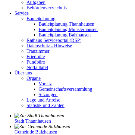
Aufgaben
Behördenverzeichnis
Service
Bauleitplanung
Bauleitplanung Thannhausen
Bauleitplanung Münsterhausen
Bauleitplanung Balzhausen
Rathaus-Serviceportal (RSP)
Datenschutz - Hinweise
Trauzimmer
Friedhöfe
Fundbüro
Notfalltafel
Über uns
Organe
Vorsitz
Gemeinschaftsversammlung
Sitzungen
Lage und Anreise
Statistik und Zahlen
Stadt Thannhausen
Gemeinde Balzhausen