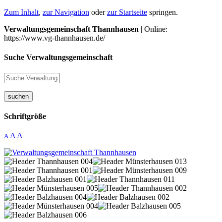
Zum Inhalt
,
zur Navigation
oder
zur Startseite
springen.
Verwaltungsgemeinschaft Thannhausen
| Online:
https://www.vg-thannhausen.de/
Suche Verwaltungsgemeinschaft
suchen
Schriftgröße
A
A
A