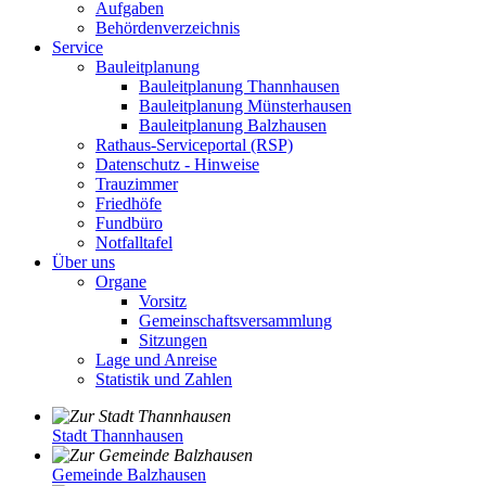
Aufgaben
Behördenverzeichnis
Service
Bauleitplanung
Bauleitplanung Thannhausen
Bauleitplanung Münsterhausen
Bauleitplanung Balzhausen
Rathaus-Serviceportal (RSP)
Datenschutz - Hinweise
Trauzimmer
Friedhöfe
Fundbüro
Notfalltafel
Über uns
Organe
Vorsitz
Gemeinschaftsversammlung
Sitzungen
Lage und Anreise
Statistik und Zahlen
Stadt Thannhausen
Gemeinde Balzhausen