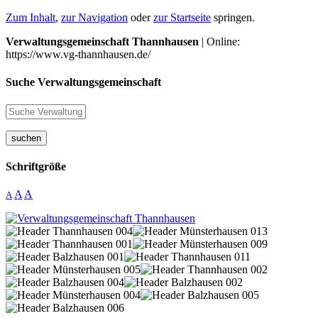
Zum Inhalt
,
zur Navigation
oder
zur Startseite
springen.
Verwaltungsgemeinschaft Thannhausen
| Online:
https://www.vg-thannhausen.de/
Suche Verwaltungsgemeinschaft
suchen
Schriftgröße
A
A
A