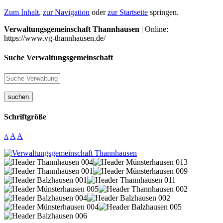
Zum Inhalt
,
zur Navigation
oder
zur Startseite
springen.
Verwaltungsgemeinschaft Thannhausen
| Online:
https://www.vg-thannhausen.de/
Suche Verwaltungsgemeinschaft
suchen
Schriftgröße
A
A
A