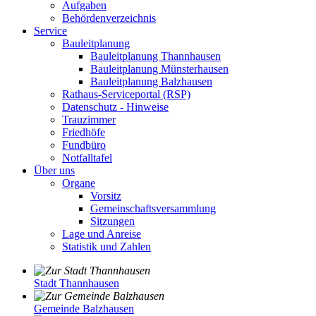
Aufgaben
Behördenverzeichnis
Service
Bauleitplanung
Bauleitplanung Thannhausen
Bauleitplanung Münsterhausen
Bauleitplanung Balzhausen
Rathaus-Serviceportal (RSP)
Datenschutz - Hinweise
Trauzimmer
Friedhöfe
Fundbüro
Notfalltafel
Über uns
Organe
Vorsitz
Gemeinschaftsversammlung
Sitzungen
Lage und Anreise
Statistik und Zahlen
Stadt Thannhausen
Gemeinde Balzhausen