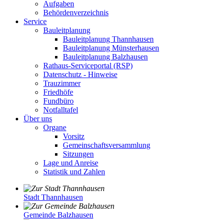
Aufgaben
Behördenverzeichnis
Service
Bauleitplanung
Bauleitplanung Thannhausen
Bauleitplanung Münsterhausen
Bauleitplanung Balzhausen
Rathaus-Serviceportal (RSP)
Datenschutz - Hinweise
Trauzimmer
Friedhöfe
Fundbüro
Notfalltafel
Über uns
Organe
Vorsitz
Gemeinschaftsversammlung
Sitzungen
Lage und Anreise
Statistik und Zahlen
Stadt Thannhausen
Gemeinde Balzhausen