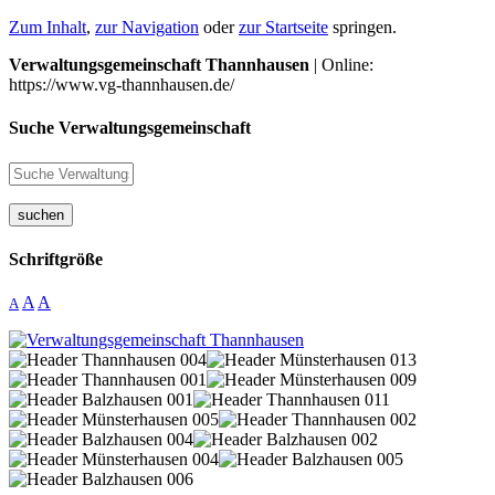
Zum Inhalt
,
zur Navigation
oder
zur Startseite
springen.
Verwaltungsgemeinschaft Thannhausen
| Online:
https://www.vg-thannhausen.de/
Suche Verwaltungsgemeinschaft
suchen
Schriftgröße
A
A
A