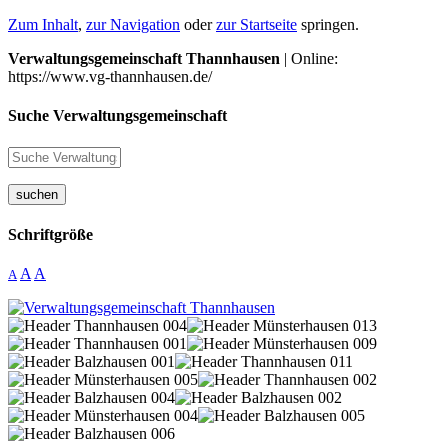
Zum Inhalt
,
zur Navigation
oder
zur Startseite
springen.
Verwaltungsgemeinschaft Thannhausen
| Online:
https://www.vg-thannhausen.de/
Suche Verwaltungsgemeinschaft
suchen
Schriftgröße
A
A
A