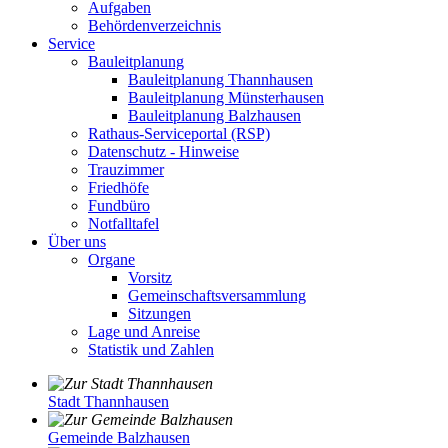
Aufgaben
Behördenverzeichnis
Service
Bauleitplanung
Bauleitplanung Thannhausen
Bauleitplanung Münsterhausen
Bauleitplanung Balzhausen
Rathaus-Serviceportal (RSP)
Datenschutz - Hinweise
Trauzimmer
Friedhöfe
Fundbüro
Notfalltafel
Über uns
Organe
Vorsitz
Gemeinschaftsversammlung
Sitzungen
Lage und Anreise
Statistik und Zahlen
Stadt Thannhausen
Gemeinde Balzhausen