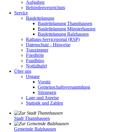
Aufgaben
Behördenverzeichnis
Service
Bauleitplanung
Bauleitplanung Thannhausen
Bauleitplanung Münsterhausen
Bauleitplanung Balzhausen
Rathaus-Serviceportal (RSP)
Datenschutz - Hinweise
Trauzimmer
Friedhöfe
Fundbüro
Notfalltafel
Über uns
Organe
Vorsitz
Gemeinschaftsversammlung
Sitzungen
Lage und Anreise
Statistik und Zahlen
Stadt Thannhausen
Gemeinde Balzhausen