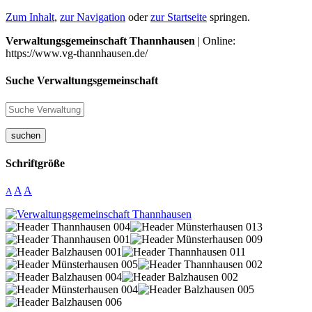
Zum Inhalt
,
zur Navigation
oder
zur Startseite
springen.
Verwaltungsgemeinschaft Thannhausen
| Online:
https://www.vg-thannhausen.de/
Suche Verwaltungsgemeinschaft
suchen
Schriftgröße
A
A
A