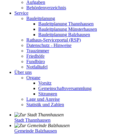
Aufgaben
Behördenverzeichnis
Service
Bauleitplanung
Bauleitplanung Thannhausen
Bauleitplanung Münsterhausen
Bauleitplanung Balzhausen
Rathaus-Serviceportal (RSP)
Datenschutz - Hinweise
Trauzimmer
Friedhöfe
Fundbüro
Notfalltafel
Über uns
Organe
Vorsitz
Gemeinschaftsversammlung
Sitzungen
Lage und Anreise
Statistik und Zahlen
Stadt Thannhausen
Gemeinde Balzhausen