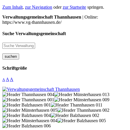
Zum Inhalt
,
zur Navigation
oder
zur Startseite
springen.
Verwaltungsgemeinschaft Thannhausen
| Online:
https://www.vg-thannhausen.de/
Suche Verwaltungsgemeinschaft
suchen
Schriftgröße
A
A
A