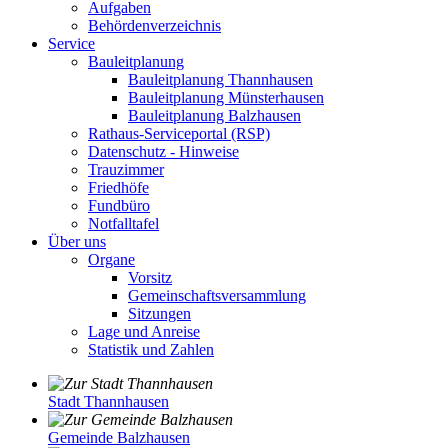
Aufgaben
Behördenverzeichnis
Service
Bauleitplanung
Bauleitplanung Thannhausen
Bauleitplanung Münsterhausen
Bauleitplanung Balzhausen
Rathaus-Serviceportal (RSP)
Datenschutz - Hinweise
Trauzimmer
Friedhöfe
Fundbüro
Notfalltafel
Über uns
Organe
Vorsitz
Gemeinschaftsversammlung
Sitzungen
Lage und Anreise
Statistik und Zahlen
Stadt Thannhausen
Gemeinde Balzhausen