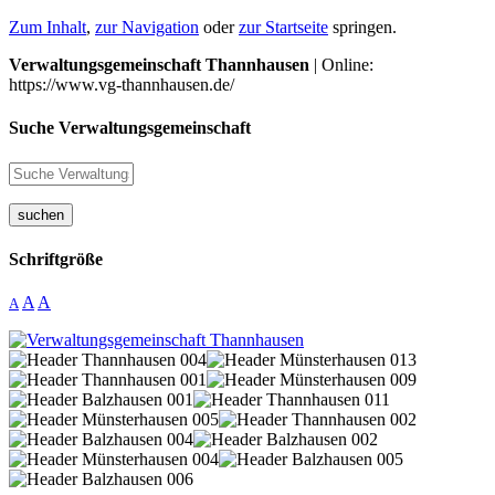
Zum Inhalt
,
zur Navigation
oder
zur Startseite
springen.
Verwaltungsgemeinschaft Thannhausen
| Online:
https://www.vg-thannhausen.de/
Suche Verwaltungsgemeinschaft
suchen
Schriftgröße
A
A
A