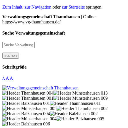
Zum Inhalt
,
zur Navigation
oder
zur Startseite
springen.
Verwaltungsgemeinschaft Thannhausen
| Online:
https://www.vg-thannhausen.de/
Suche Verwaltungsgemeinschaft
suchen
Schriftgröße
A
A
A