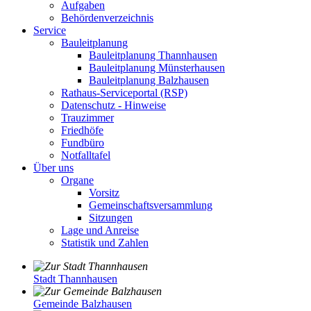
Aufgaben
Behördenverzeichnis
Service
Bauleitplanung
Bauleitplanung Thannhausen
Bauleitplanung Münsterhausen
Bauleitplanung Balzhausen
Rathaus-Serviceportal (RSP)
Datenschutz - Hinweise
Trauzimmer
Friedhöfe
Fundbüro
Notfalltafel
Über uns
Organe
Vorsitz
Gemeinschaftsversammlung
Sitzungen
Lage und Anreise
Statistik und Zahlen
Stadt Thannhausen
Gemeinde Balzhausen