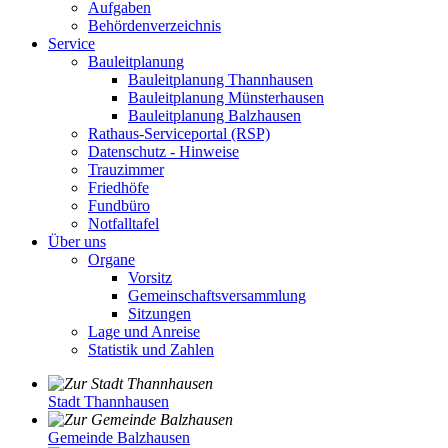
Aufgaben
Behördenverzeichnis
Service
Bauleitplanung
Bauleitplanung Thannhausen
Bauleitplanung Münsterhausen
Bauleitplanung Balzhausen
Rathaus-Serviceportal (RSP)
Datenschutz - Hinweise
Trauzimmer
Friedhöfe
Fundbüro
Notfalltafel
Über uns
Organe
Vorsitz
Gemeinschaftsversammlung
Sitzungen
Lage und Anreise
Statistik und Zahlen
Stadt Thannhausen
Gemeinde Balzhausen