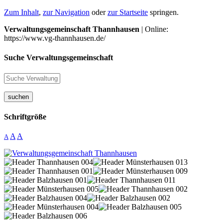
Zum Inhalt
,
zur Navigation
oder
zur Startseite
springen.
Verwaltungsgemeinschaft Thannhausen
| Online:
https://www.vg-thannhausen.de/
Suche Verwaltungsgemeinschaft
suchen
Schriftgröße
A
A
A