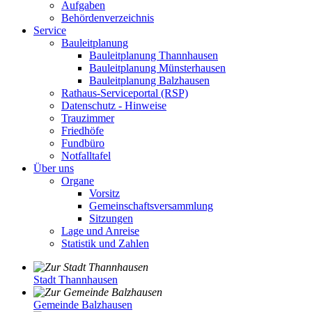
Aufgaben
Behördenverzeichnis
Service
Bauleitplanung
Bauleitplanung Thannhausen
Bauleitplanung Münsterhausen
Bauleitplanung Balzhausen
Rathaus-Serviceportal (RSP)
Datenschutz - Hinweise
Trauzimmer
Friedhöfe
Fundbüro
Notfalltafel
Über uns
Organe
Vorsitz
Gemeinschaftsversammlung
Sitzungen
Lage und Anreise
Statistik und Zahlen
Stadt Thannhausen
Gemeinde Balzhausen