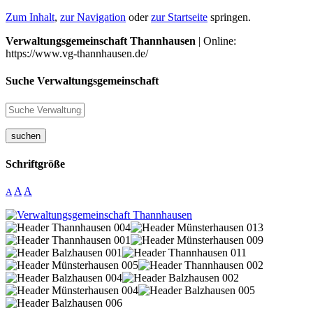
Zum Inhalt
,
zur Navigation
oder
zur Startseite
springen.
Verwaltungsgemeinschaft Thannhausen
| Online:
https://www.vg-thannhausen.de/
Suche Verwaltungsgemeinschaft
suchen
Schriftgröße
A
A
A