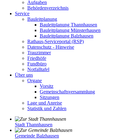
Aufgaben
Behördenverzeichnis
Service
Bauleitplanung
Bauleitplanung Thannhausen
Bauleitplanung Münsterhausen
Bauleitplanung Balzhausen
Rathaus-Serviceportal (RSP)
Datenschutz - Hinweise
Trauzimmer
Friedhöfe
Fundbüro
Notfalltafel
Über uns
Organe
Vorsitz
Gemeinschaftsversammlung
Sitzungen
Lage und Anreise
Statistik und Zahlen
Stadt Thannhausen
Gemeinde Balzhausen