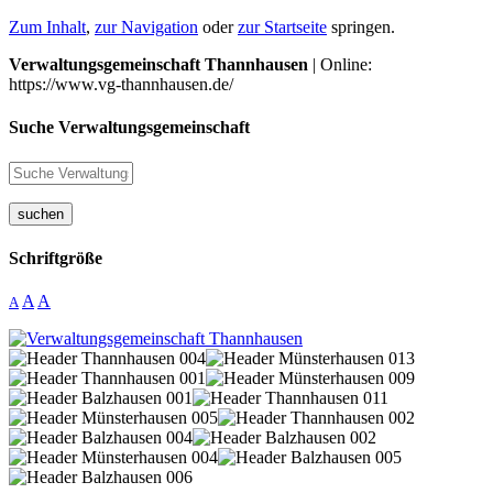
Zum Inhalt
,
zur Navigation
oder
zur Startseite
springen.
Verwaltungsgemeinschaft Thannhausen
| Online:
https://www.vg-thannhausen.de/
Suche Verwaltungsgemeinschaft
suchen
Schriftgröße
A
A
A