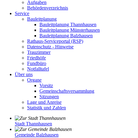
Aufgaben
Behördenverzeichnis
Service
Bauleitplanung
Bauleitplanung Thannhausen
Bauleitplanung Münsterhausen
Bauleitplanung Balzhausen
Rathaus-Serviceportal (RSP)
Datenschutz - Hinweise
Trauzimmer
Friedhöfe
Fundbüro
Notfalltafel
Über uns
Organe
Vorsitz
Gemeinschaftsversammlung
Sitzungen
Lage und Anreise
Statistik und Zahlen
Stadt Thannhausen
Gemeinde Balzhausen