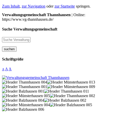
Zum Inhalt
,
zur Navigation
oder
zur Startseite
springen.
Verwaltungsgemeinschaft Thannhausen
| Online:
https://www.vg-thannhausen.de/
Suche Verwaltungsgemeinschaft
suchen
Schriftgröße
A
A
A