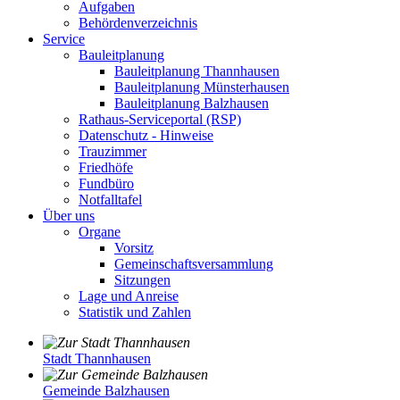
Aufgaben
Behördenverzeichnis
Service
Bauleitplanung
Bauleitplanung Thannhausen
Bauleitplanung Münsterhausen
Bauleitplanung Balzhausen
Rathaus-Serviceportal (RSP)
Datenschutz - Hinweise
Trauzimmer
Friedhöfe
Fundbüro
Notfalltafel
Über uns
Organe
Vorsitz
Gemeinschaftsversammlung
Sitzungen
Lage und Anreise
Statistik und Zahlen
Stadt Thannhausen
Gemeinde Balzhausen