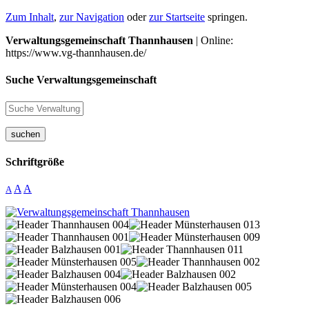
Zum Inhalt
,
zur Navigation
oder
zur Startseite
springen.
Verwaltungsgemeinschaft Thannhausen
| Online:
https://www.vg-thannhausen.de/
Suche Verwaltungsgemeinschaft
suchen
Schriftgröße
A
A
A