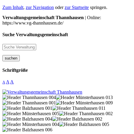
Zum Inhalt
,
zur Navigation
oder
zur Startseite
springen.
Verwaltungsgemeinschaft Thannhausen
| Online:
https://www.vg-thannhausen.de/
Suche Verwaltungsgemeinschaft
suchen
Schriftgröße
A
A
A