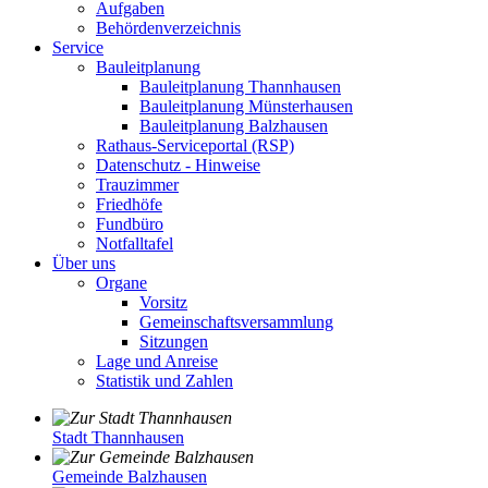
Aufgaben
Behördenverzeichnis
Service
Bauleitplanung
Bauleitplanung Thannhausen
Bauleitplanung Münsterhausen
Bauleitplanung Balzhausen
Rathaus-Serviceportal (RSP)
Datenschutz - Hinweise
Trauzimmer
Friedhöfe
Fundbüro
Notfalltafel
Über uns
Organe
Vorsitz
Gemeinschaftsversammlung
Sitzungen
Lage und Anreise
Statistik und Zahlen
Stadt Thannhausen
Gemeinde Balzhausen