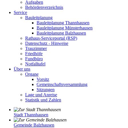
Aufgaben
Behördenverzeichnis
Service
Bauleitplanung
Bauleitplanung Thannhausen
Bauleitplanung Münsterhausen
Bauleitplanung Balzhausen
Rathaus-Serviceportal (RSP)
Datenschutz - Hinweise
Trauzimmer
Friedhöfe
Fundbüro
Notfalltafel
Über uns
Organe
Vorsitz
Gemeinschaftsversammlung
Sitzungen
Lage und Anreise
Statistik und Zahlen
Stadt Thannhausen
Gemeinde Balzhausen