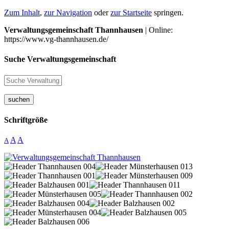
Zum Inhalt
,
zur Navigation
oder
zur Startseite
springen.
Verwaltungsgemeinschaft Thannhausen
| Online:
https://www.vg-thannhausen.de/
Suche Verwaltungsgemeinschaft
suchen
Schriftgröße
A
A
A